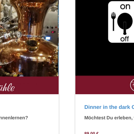
Dinner in the dark
ennenlernen?
Möchtest Du erleben, 
89,00
€