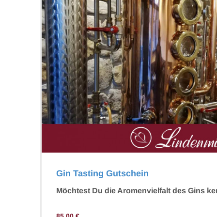
Gin Tasting Gutschein
Möchtest Du die Aromenvielfalt des Gins k
85,00
€