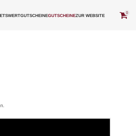
0
ETS
WERTGUTSCHEINE
GUTSCHEINE
ZUR WEBSITE
en.